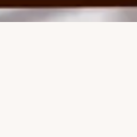
PROJECT
Gillis Expertises is een betrouwbare partner in tegenexpertises
over heel België. Voor dit project namen we de volledige website
onder handen, van design en development tot SEO-
optimalisatie en Google Business-profiel. We creëerden een
moderne, overzichtelijke site die het professionele karakter van
het bedrijf weerspiegelt en vertrouwen uitstraalt. De website
werd volledig uitgewerkt in twee talen (Nederlands en Frans),
zodat klanten in heel het land makkelijk de juiste informatie
vinden. Dankzij de sterke online basis en geoptimaliseerde
zoekwoordenstructuur is Gillis Expertises nu beter vindbaar én
herkenbaar in zoekresultaten.